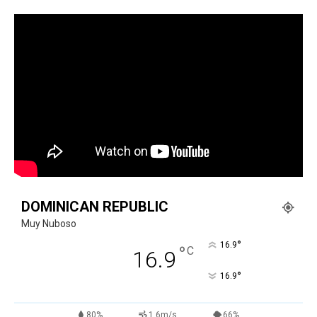
DOMINICAN REPUBLIC
Muy Nuboso
°
16.9
°
C
16.9
°
16.9
80%
1.6m/s
66%