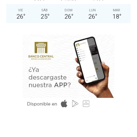
VIE
SÁB
DOM
LUN
MAR
26
°
25
°
26
°
26
°
18
°