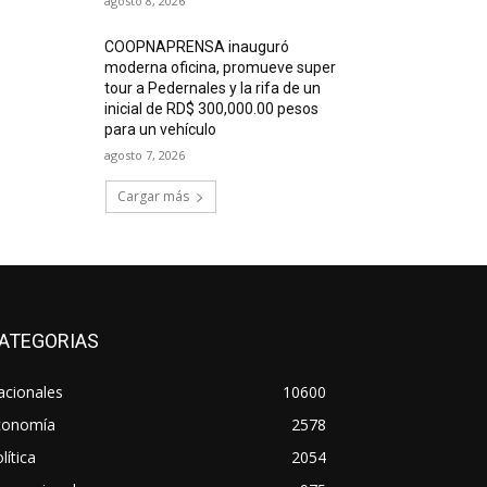
agosto 8, 2026
COOPNAPRENSA inauguró
moderna oficina, promueve super
tour a Pedernales y la rifa de un
inicial de RD$ 300,000.00 pesos
para un vehículo
agosto 7, 2026
Cargar más
ATEGORIAS
acionales
10600
conomía
2578
lítica
2054