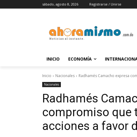
sábado, agosto 8, 2026
Registrarse / Unirse
INICIO
ECONOMÍA
INTERNACION
Inicio
Nacionales
Radhamés Camacho expresa compr
Nacionales
Radhamés Camac
compromiso que t
acciones a favor