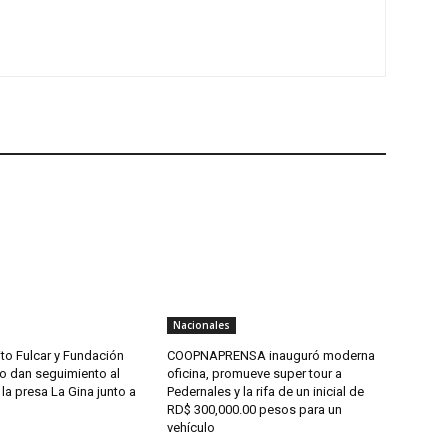
Nacionales
to Fulcar y Fundación
COOPNAPRENSA inauguró moderna
o dan seguimiento al
oficina, promueve super tour a
la presa La Gina junto a
Pedernales y la rifa de un inicial de
RD$ 300,000.00 pesos para un
vehículo