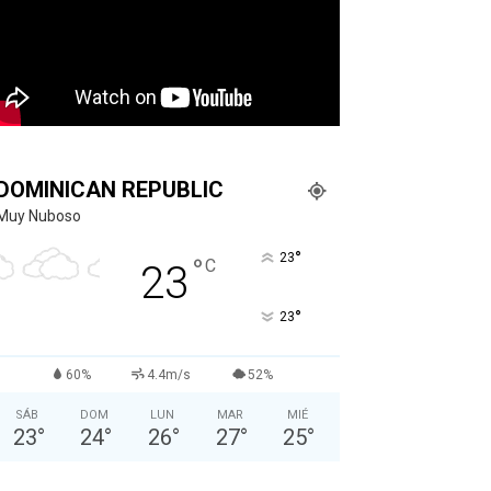
DOMINICAN REPUBLIC
Muy Nuboso
°
23
°
C
23
°
23
60%
4.4m/s
52%
SÁB
DOM
LUN
MAR
MIÉ
23
°
24
°
26
°
27
°
25
°