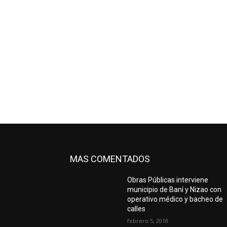
MAS COMENTADOS
Obras Públicas interviene
municipio de Baní y Nizao con
operativo médico y bacheo de
calles
febrero 5, 2018