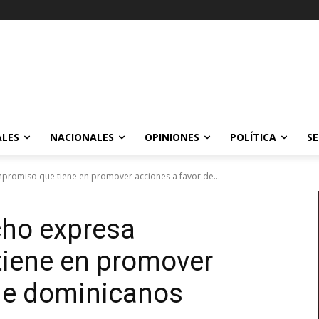
ALES
NACIONALES
OPINIONES
POLÍTICA
SE
omiso que tiene en promover acciones a favor de...
ho expresa
iene en promover
 de dominicanos