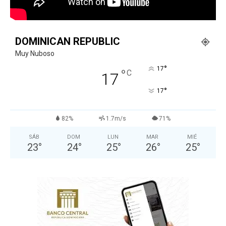
DOMINICAN REPUBLIC
Muy Nuboso
°
17
°
C
17
°
17
82%
1.7m/s
71%
SÁB
DOM
LUN
MAR
MIÉ
23
°
24
°
25
°
26
°
25
°