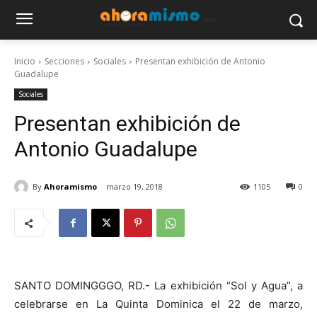
Inicio
Secciones
Sociales
Presentan exhibición de Antonio
Guadalupe
Sociales
Presentan exhibición de
Antonio Guadalupe
By
Ahoramismo
marzo 19, 2018
1105
0
SANTO DOMINGGGO, RD.- La exhibición “Sol y Agua”, a
celebrarse en La Quinta Dominica el 22 de marzo,