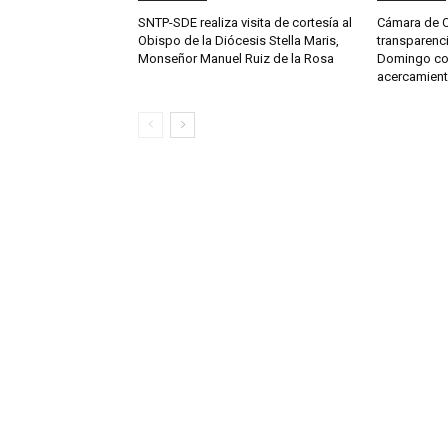
SNTP-SDE realiza visita de cortesía al
Cámara de Cu
Obispo de la Diócesis Stella Maris,
transparenci
Monseñor Manuel Ruiz de la Rosa
Domingo co
acercamien