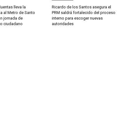
entas lleva la
Ricardo de los Santos asegura el
a al Metro de Santo
PRM saldrá fortalecido del proceso
n jornada de
interno para escoger nuevas
to ciudadano
autoridades