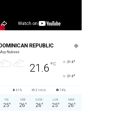
DOMINICAN REPUBLIC
Muy Nuboso
°
21.6
°
C
21.6
°
21.6
61%
3.1m/s
74%
VIE
SÁB
DOM
LUN
MAR
25
°
26
°
26
°
25
°
26
°