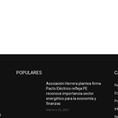
POPULARES
C
Asociación Herrera plantea firma
N
Pacto Eléctrico refleja PE
E
reconoce importancia sector
energético para la economía y
Po
finanzas
In
febrero 25, 2021
ó
No