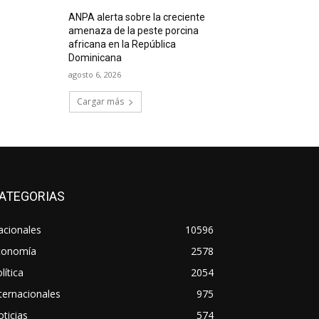
ANPA alerta sobre la creciente
amenaza de la peste porcina
africana en la República
Dominicana
agosto 6, 2026
Cargar más
ATEGORIAS
acionales
10596
conomía
2578
lítica
2054
ternacionales
975
ticias
574