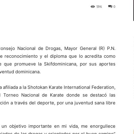
596
0
onsejo Nacional de Drogas, Mayor General (R) P.N.
 de reconocimiento y el diploma que lo acredita como
te que promueve la Skifdominicana, por sus aportes
uventud dominicana.
a afiliada a la Shotokan Karate International Federation,
I Torneo Nacional de Karate donde se destacó las
ción a través del deporte, por una juventud sana libre
 un objetivo importante en mi vida, me enorgullece
lejados de las drogas y orientados por el buen camino”