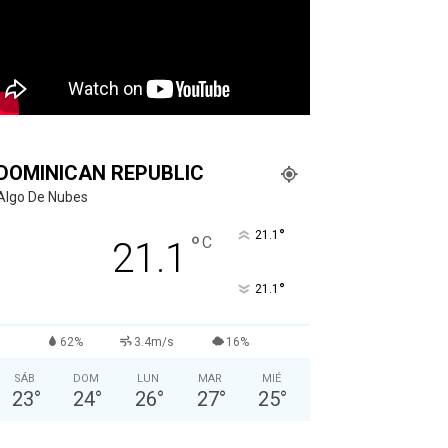
DOMINICAN REPUBLIC
Algo De Nubes
°
21.1
°
C
21.1
°
21.1
62%
3.4m/s
16%
SÁB
DOM
LUN
MAR
MIÉ
23
°
24
°
26
°
27
°
25
°