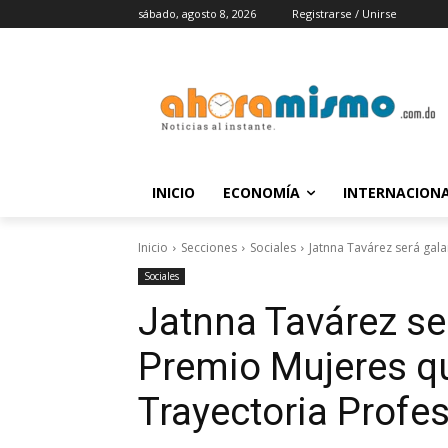
sábado, agosto 8, 2026
Registrarse / Unirse
INICIO
ECONOMÍA
INTERNACION
Inicio
Secciones
Sociales
Jatnna Tavárez será gala
Sociales
Jatnna Tavárez se
Premio Mujeres qu
Trayectoria Profes