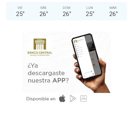
VIE
SÁB
DOM
LUN
MAR
25
°
26
°
26
°
25
°
26
°