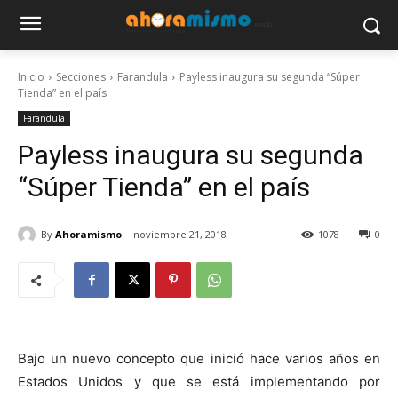
Inicio
Secciones
Farandula
Payless inaugura su segunda “Súper
Tienda” en el país
Farandula
Payless inaugura su segunda
“Súper Tienda” en el país
By
Ahoramismo
noviembre 21, 2018
1078
0
Bajo un nuevo concepto que inició hace varios años en
Estados Unidos y que se está implementando por