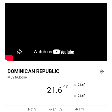
DOMINICAN REPUBLIC
Muy Nuboso
°
21.6
°
C
21.6
°
21.6
61%
3.1m/s
74%