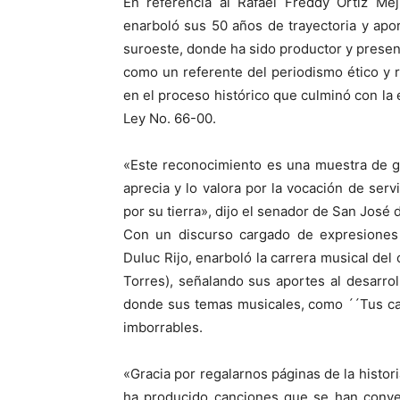
En referencia al Rafael Freddy Ortiz Mej
enarboló sus 50 años de trayectoria y aport
suroeste, donde ha sido productor y presen
como un referente del periodismo ético y 
en el proceso histórico que culminó con la
Ley No. 66-00.
«Este reconocimiento es una muestra de gr
aprecia y lo valora por la vocación de ser
por su tierra», dijo el senador de San José 
Con un discurso cargado de expresiones p
Duluc Rijo, enarboló la carrera musical de
Torres), señalando sus aportes al desarrol
donde sus temas musicales, como ´´Tus ca
imborrables.
«Gracia por regalarnos páginas de la histor
ha producido canciones que se han conver