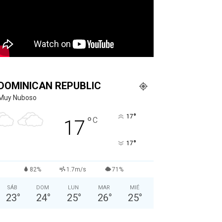
DOMINICAN REPUBLIC
Muy Nuboso
°
17
°
C
17
°
17
82%
1.7m/s
71%
SÁB
DOM
LUN
MAR
MIÉ
23
°
24
°
25
°
26
°
25
°