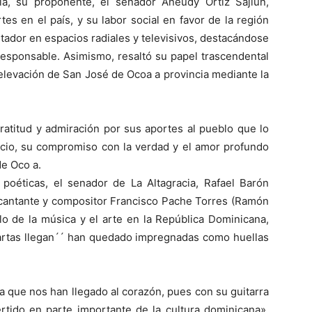
ía, su proponente, el senador Aneudy Ortiz Sajiun,
es en el país, y su labor social en favor de la región
tador en espacios radiales y televisivos, destacándose
responsable. Asimismo, resaltó su papel trascendental
 elevación de San José de Ocoa a provincia mediante la
atitud y admiración por sus aportes al pueblo que lo
vicio, su compromiso con la verdad y el amor profundo
de Oco a.
oéticas, el senador de La Altagracia, Rafael Barón
l cantante y compositor Francisco Pache Torres (Ramón
lo de la música y el arte en la República Dominicana,
rtas llegan´´ han quedado impregnadas como huellas
ia que nos han llegado al corazón, pues con su guitarra
tido en parte importante de la cultura dominicana»,