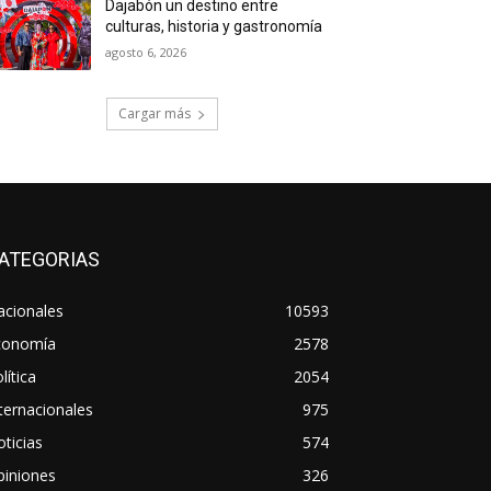
Dajabón un destino entre
culturas, historia y gastronomía
agosto 6, 2026
Cargar más
ATEGORIAS
acionales
10593
conomía
2578
lítica
2054
ternacionales
975
ticias
574
piniones
326