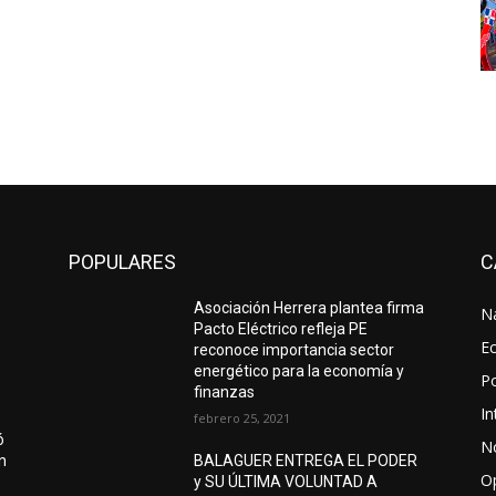
POPULARES
C
Asociación Herrera plantea firma
N
Pacto Eléctrico refleja PE
E
reconoce importancia sector
energético para la economía y
Po
finanzas
In
febrero 25, 2021
ó
No
ón
BALAGUER ENTREGA EL PODER
O
y SU ÚLTIMA VOLUNTAD A