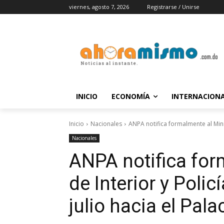
viernes, agosto 7, 2026
Registrarse / Unirse
INICIO
ECONOMÍA
INTERNACION
Inicio
Nacionales
ANPA notifica formalmente al Minis
Nacionales
ANPA notifica for
de Interior y Polic
julio hacia el Pal