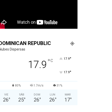
DOMINICAN REPUBLIC
Nubes Dispersas
°
17.9
°
C
17.9
°
17.9
80%
1.7m/s
31%
VIE
SÁB
DOM
LUN
MAR
26
°
25
°
26
°
26
°
17
°