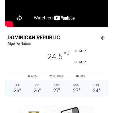
DOMINICAN REPUBLIC
Algo De Nubes
°
24.5
°
C
24.5
°
24.5
49%
3.8m/s
20%
JUE
VIE
SÁB
DOM
LUN
26
°
26
°
27
°
27
°
24
°