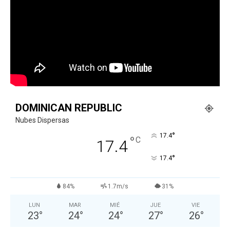
DOMINICAN REPUBLIC
Nubes Dispersas
°
17.4
°
C
17.4
°
17.4
84%
1.7m/s
31%
LUN
MAR
MIÉ
JUE
VIE
23
°
24
°
24
°
27
°
26
°