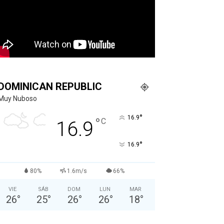
DOMINICAN REPUBLIC
Muy Nuboso
°
16.9
°
C
16.9
°
16.9
80%
1.6m/s
66%
VIE
SÁB
DOM
LUN
MAR
26
°
25
°
26
°
26
°
18
°