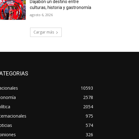
Dajabón un destino entre
culturas, historia y gastronomía
agosto 6, 2026
Cargar más
ATEGORIAS
acionales
10593
conomía
2578
lítica
2054
ternacionales
975
ticias
574
piniones
326