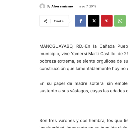
By
Ahoramismo
mayo 7, 2018
Cuota
MANOGUAYABO, RD.-En la Cañada Puebl
municipio, vive Yamersi Martì Castillo, de 
pobreza extrema, se siente orgullosa de s
construcción que lamentablemente hoy no es
En su papel de madre soltera, sin empleo
sustento a sus vástagos, cuyas las edades c
Son tres varones y dos hembra, los que ti
insalubridad, imperante en su humilde vivie