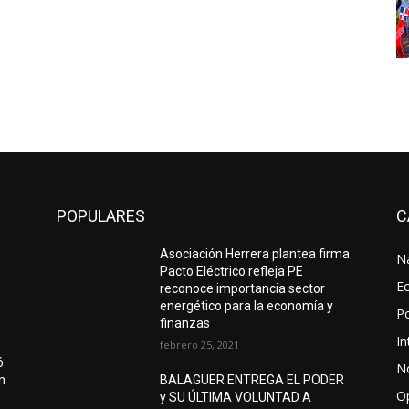
POPULARES
C
Asociación Herrera plantea firma
N
Pacto Eléctrico refleja PE
E
reconoce importancia sector
energético para la economía y
Po
finanzas
In
febrero 25, 2021
ó
No
ón
BALAGUER ENTREGA EL PODER
O
y SU ÚLTIMA VOLUNTAD A