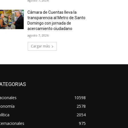
agosto 7, 2026
Cámara de Cuentas lleva la
transparencia al Metro de Santo
Domingo con jornada de
acercamiento ciudadano
agosto 7, 2026
Cargar más
ATEGORIAS
acionales
10598
conomía
2578
lítica
2054
ternacionales
975