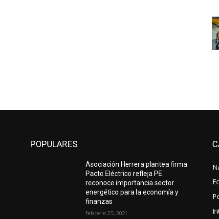
POPULARES
C
Asociación Herrera plantea firma
N
Pacto Eléctrico refleja PE
E
reconoce importancia sector
energético para la economía y
Po
finanzas
In
febrero 25, 2021