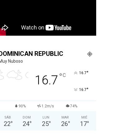
DOMINICAN REPUBLIC
Muy Nuboso
°
16.7
°
C
16.7
°
16.7
90%
1.2m/s
74%
SÁB
DOM
LUN
MAR
MIÉ
22
°
24
°
25
°
26
°
17
°