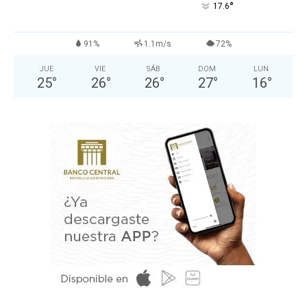
°
17.6
91%
1.1m/s
72%
JUE
VIE
SÁB
DOM
LUN
25
°
26
°
26
°
27
°
16
°