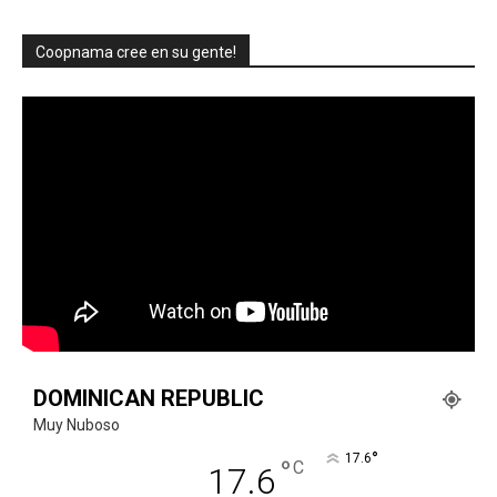
Coopnama cree en su gente!
DOMINICAN REPUBLIC
Muy Nuboso
°
17.6
°
C
17.6