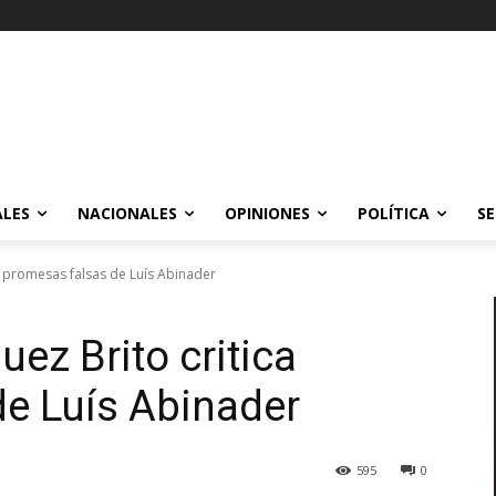
ALES
NACIONALES
OPINIONES
POLÍTICA
SE
a promesas falsas de Luís Abinader
ez Brito critica
e Luís Abinader
595
0