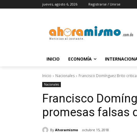
jueves, agosto 6, 2026
Registrarse / Unirse
INICIO
ECONOMÍA
INTERNACION
Inicio
Nacionales
Francisco Domínguez Brito critic
Nacionales
Francisco Domíngu
promesas falsas d
By
Ahoramismo
octubre 15, 2018