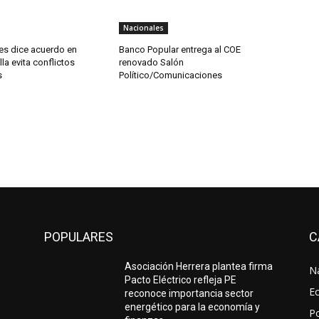
Nacionales
es dice acuerdo en
Banco Popular entrega al COE
la evita conflictos
renovado Salón
s
Político/Comunicaciones
POPULARES
C
Asociación Herrera plantea firma
N
Pacto Eléctrico refleja PE
E
reconoce importancia sector
energético para la economía y
Po