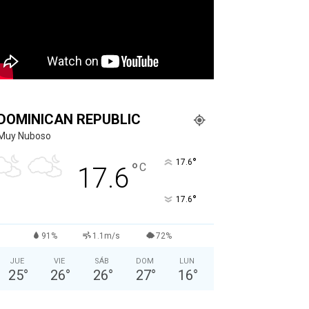
DOMINICAN REPUBLIC
Muy Nuboso
°
17.6
°
C
17.6
°
17.6
91%
1.1m/s
72%
JUE
VIE
SÁB
DOM
LUN
25
°
26
°
26
°
27
°
16
°