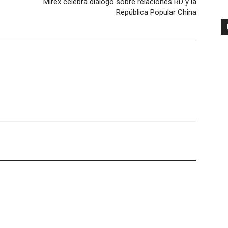
Mirex celebra diálogo sobre relaciones RD y la
República Popular China