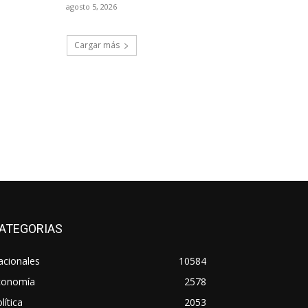
agosto 5, 2026
Cargar más
ATEGORIAS
acionales
10584
conomía
2578
lítica
2053