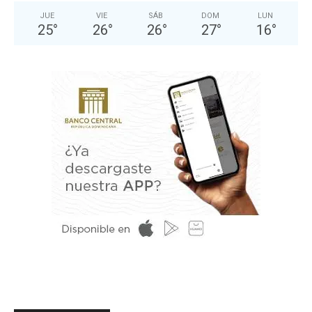
JUE
VIE
SÁB
DOM
LUN
25
°
26
°
26
°
27
°
16
°