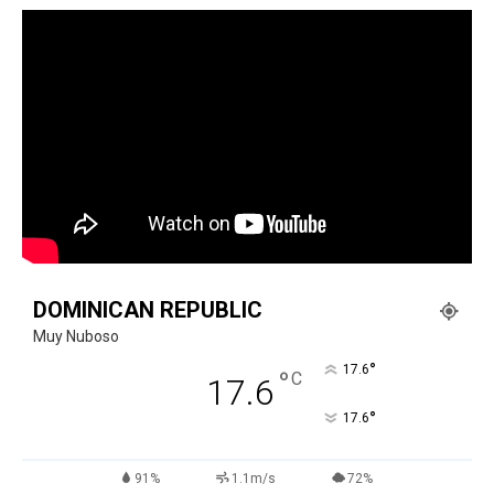
DOMINICAN REPUBLIC
Muy Nuboso
°
17.6
°
C
17.6
°
17.6
91%
1.1m/s
72%