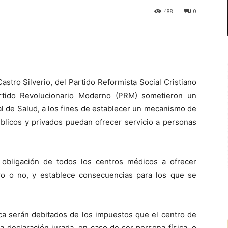
488
0
ro Silverio, del Partido Reformista Social Cristiano
rtido Revolucionario Moderno (PRM) sometieron un
l de Salud, a los fines de establecer un mecanismo de
úblicos y privados puedan ofrecer servicio a personas
 la obligación de todos los centros médicos a ofrecer
ro o no, y establece consecuencias para los que se
ca serán debitados de los impuestos que el centro de
 declaración jurada, en caso de ser persona física, o