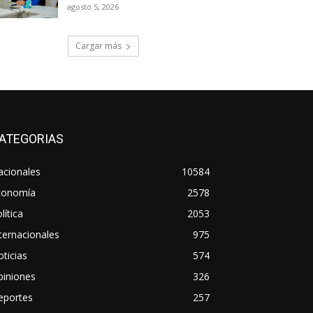
agosto 5, 2026
Cargar más
ATEGORIAS
acionales
10584
conomía
2578
lítica
2053
ternacionales
975
ticias
574
piniones
326
eportes
257