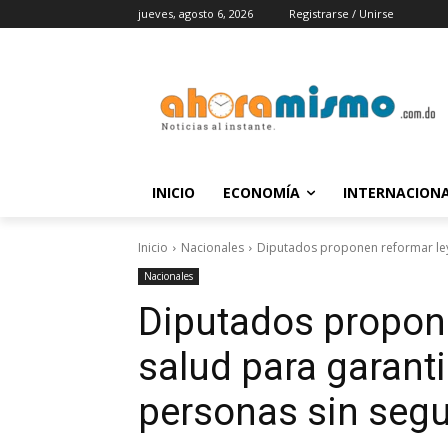
jueves, agosto 6, 2026
Registrarse / Unirse
INICIO
ECONOMÍA
INTERNACION
Inicio
Nacionales
Diputados proponen reformar ley d
Nacionales
Diputados propone
salud para garanti
personas sin seg