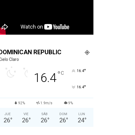
DOMINICAN REPUBLIC
Cielo Claro
°
16.4
°
C
16.4
°
16.4
92%
1.9m/s
9%
JUE
VIE
SÁB
DOM
LUN
26
°
26
°
26
°
26
°
24
°