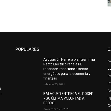
POPULARES
C
Asociación Herrera plantea firma
N
Pacto Eléctrico refleja PE
E
reconoce importancia sector
energético para la economía y
Po
finanzas
In
febrero 25, 2021
ó
No
ón
BALAGUER ENTREGA EL PODER
O
y SU ÚLTIMA VOLUNTAD A
PEDRO
D
noviembre 26, 2023