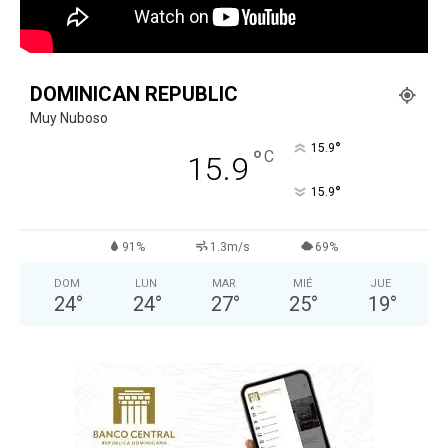
DOMINICAN REPUBLIC
Muy Nuboso
°
15.9
°
C
15.9
°
15.9
91%
1.3m/s
69%
DOM
LUN
MAR
MIÉ
JUE
24
°
24
°
27
°
25
°
19
°