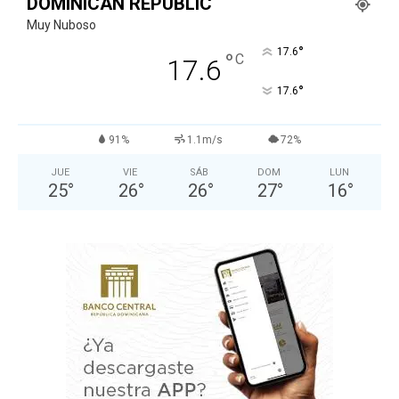
DOMINICAN REPUBLIC
Muy Nuboso
°
17.6
°
C
17.6
°
17.6
91%
1.1m/s
72%
JUE
VIE
SÁB
DOM
LUN
25
°
26
°
26
°
27
°
16
°