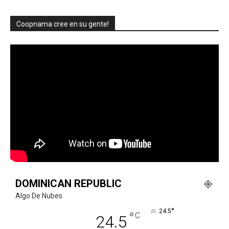
Coopnama cree en su gente!
DOMINICAN REPUBLIC
Algo De Nubes
°
24.5
°
C
24.5