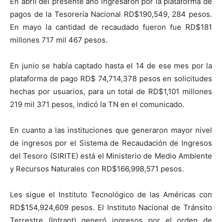
En
abril
del presente año
ingresaron por la plataforma de
pagos de la Tesorería Nacional
RD$190
,
549
,
284 pesos
.
En mayo
la cantidad de recaudado fueron fue
RD$181
millones 717 mil 467 pesos
.
En
junio se había captado
hasta el
14
de ese mes
por la
plataforma de pago RD
$
74,714,378
pesos en solicitudes
hechas por usuarios,
para un total
de RD$1,
101
millones
219 mil 371
pesos
,
indic
ó
la TN en el comunicado.
En cuanto a las instituciones que
generaron
mayor nivel
de in
gresos por el
Sistema de Recaudación de Ingresos
del Tesoro (SIRITE)
está
el Ministerio de Medio Ambiente
y Recursos Naturales con RD$
166,998,571 pesos.
Le
s
sigue el Instit
uto Tecnológico de las Américas con
RD$15
4
,924,
60
9 pesos. E
l Instituto Nacional de Tránsito
Terrestre (
Intrant
)
generó ingresos por el orden de