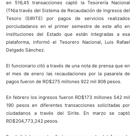
en 516,45
transacciones
captó la Tesorería Nacional
(TN)
a través del
Sistema de Recaudación de Ingresos del
Tesoro (SIRITE) por
pagos de servicios
realiza
dos
por
ciudadanos
en el primer semestre
de este
año
en
instituciones
del Estado
que están integradas a e
sa
plataforma
, info
rm
ó
el
Tesorero Nacional
,
Luis Rafael
Delgado Sánche
z
.
El funcionario
citó
a través de una nota de prensa
que
en
el mes de enero la
s
recaudaciones
por la pasarela de
pago
s
fue
ron
de RD$
275 millones
922 mil 808 pesos
.
En febrero
los ingresos fueron
RD$173 millones
542 mil
190 pesos
en
diferentes
transacciones
solicitadas por
ciudadanos a través del Sirite. En marzo se
captó
RD$204,773
,242 pesos
.