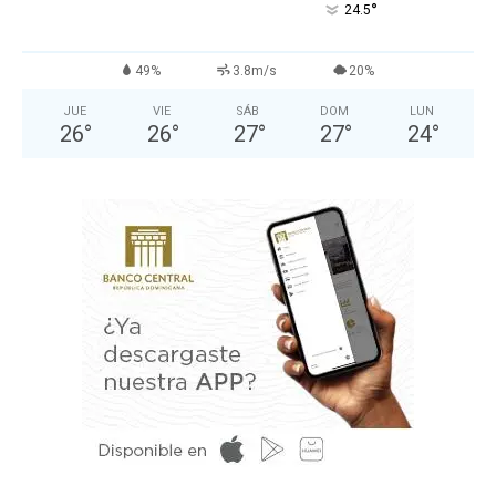
°
24.5
49%
3.8m/s
20%
JUE
VIE
SÁB
DOM
LUN
26
°
26
°
27
°
27
°
24
°