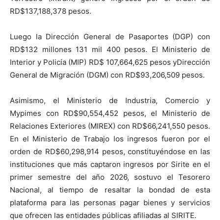
RD$
137,188,378
pesos
.
Luego
la
Dirección General de Pas
ap
ortes
(DGP)
con
RD$132
millones
131
mil
400
pesos
. El
Ministerio de
Interior y Policía (MIP)
RD$ 107,664,625 pesos
y
Dirección
General de Migración (DGM) con RD$
93,206,509
pesos.
Asimismo,
el
M
inisterio de
Industria, Comercio y
Mypimes
con RD$90,554,452
pesos
,
el Ministerio de
Relaciones Exterior
es (M
IREX
) con RD$
66,241,550
pesos
.
E
n el
Ministerio de Trabajo
los ingresos fueron por el
orden de RD$
60,298,914 pes
os
,
constituyéndose en las
instituciones
que más capt
aron
ingresos por Sirite en el
primer semestre del año
2026
,
sostuvo
el Tesorero
Nacional,
al tiempo de resaltar la bondad de esta
plataforma para las personas pagar bienes y servicios
que ofrecen las entidades públicas afiliadas al SIRITE.