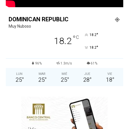
DOMINICAN REPUBLIC
Muy Nuboso
°
18.2
°
C
18.2
°
18.2
96%
1.3m/s
61%
LUN
MAR
MIÉ
JUE
VIE
25
°
25
°
25
°
28
°
18
°