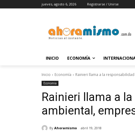
jueves, agosto 6, 2026
Registrarse / Unirse
INICIO
ECONOMÍA
INTERNACION
Inicio
Economía
Rainieri llama a la responsabilida
Economía
Rainieri llama a l
ambiental, empres
By
Ahoramismo
abril 19, 2018