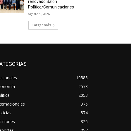
renovado Salón
Político/Comunicaciones
agosto 5, 2026
Cargar más
ATEGORIAS
acionales
10585
conomía
2578
lítica
2053
ternacionales
975
ticias
574
piniones
326
eportes
257