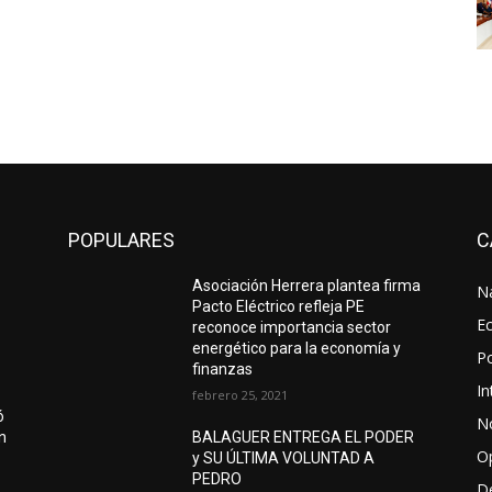
POPULARES
C
Asociación Herrera plantea firma
N
Pacto Eléctrico refleja PE
E
reconoce importancia sector
energético para la economía y
Po
finanzas
In
febrero 25, 2021
ó
No
ón
BALAGUER ENTREGA EL PODER
O
y SU ÚLTIMA VOLUNTAD A
PEDRO
D