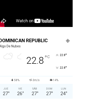
DOMINICAN REPUBLIC
Algo De Nubes
°
22.8
°
C
22.8
°
22.8
58%
3m/s
14%
JUE
VIE
SÁB
DOM
LUN
27
°
26
°
27
°
27
°
24
°