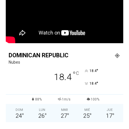
DOMINICAN REPUBLIC
Nubes
°
18.4
°
C
18.4
°
18.4
88%
1m/s
100%
DOM
LUN
MAR
MIÉ
JUE
24
°
26
°
27
°
25
°
17
°