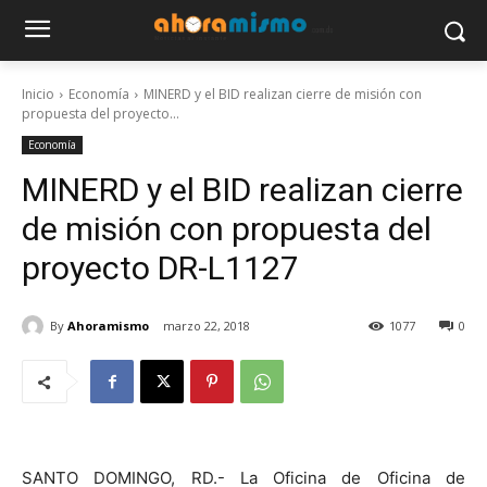
Inicio
Economía
MINERD y el BID realizan cierre de misión con
propuesta del proyecto...
Economía
MINERD y el BID realizan cierre
de misión con propuesta del
proyecto DR-L1127
By
Ahoramismo
marzo 22, 2018
1077
0
SANTO DOMINGO, RD.- La Oficina de Oficina de