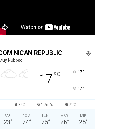
DOMINICAN REPUBLIC
Muy Nuboso
°
17
°
C
17
°
17
82%
1.7m/s
71%
SÁB
DOM
LUN
MAR
MIÉ
23
°
24
°
25
°
26
°
25
°