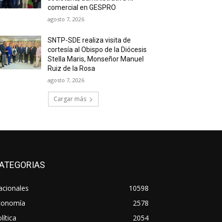
comercial en GESPRO
agosto 7, 2026
SNTP-SDE realiza visita de
cortesía al Obispo de la Diócesis
Stella Maris, Monseñor Manuel
Ruiz de la Rosa
agosto 7, 2026
Cargar más
ATEGORIAS
acionales
10598
conomía
2578
lítica
2054