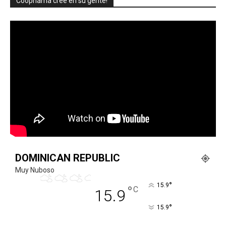
Coopnama cree en su gente!
DOMINICAN REPUBLIC
Muy Nuboso
°
15.9
°
C
15.9
°
15.9