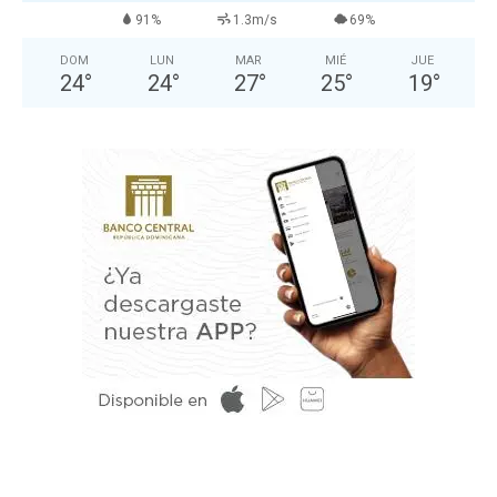
91%
1.3m/s
69%
DOM
LUN
MAR
MIÉ
JUE
24
°
24
°
27
°
25
°
19
°