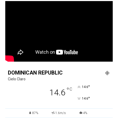
DOMINICAN REPUBLIC
Cielo Claro
°
14.6
°
C
14.6
°
14.6
87%
1.6m/s
4%