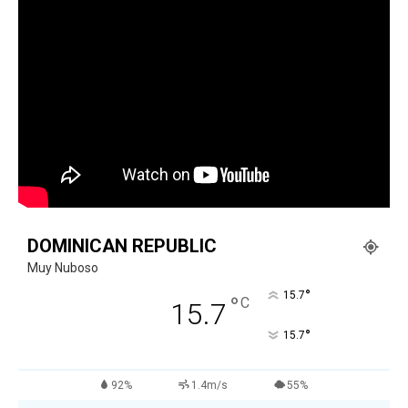
DOMINICAN REPUBLIC
Muy Nuboso
°
15.7
°
C
15.7
°
15.7
92%
1.4m/s
55%