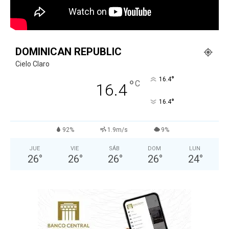
DOMINICAN REPUBLIC
Cielo Claro
°
16.4
°
C
16.4
°
16.4
92%
1.9m/s
9%
JUE
VIE
SÁB
DOM
LUN
26
°
26
°
26
°
26
°
24
°