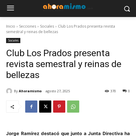
Inicio
Secciones
Sociales
Club Los Prados presenta revista
semestral y reinas de bellezas
Sociales
Club Los Prados presenta
revista semestral y reinas de
bellezas
By
Ahoramismo
agosto 27, 2025
370
0
Jorge Ramírez destacó que junto a Junta Directiva ha