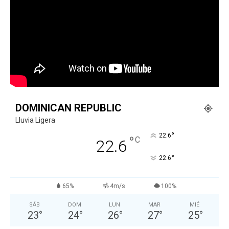
DOMINICAN REPUBLIC
Lluvia Ligera
°
22.6
°
C
22.6
°
22.6
65%
4m/s
100%
SÁB
DOM
LUN
MAR
MIÉ
23
°
24
°
26
°
27
°
25
°