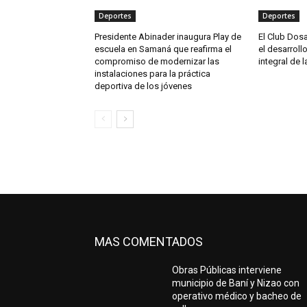
Deportes
Deportes
Presidente Abinader inaugura Play de
El Club Dosa
escuela en Samaná que reafirma el
el desarroll
compromiso de modernizar las
integral de 
instalaciones para la práctica
deportiva de los jóvenes
MAS COMENTADOS
Obras Públicas interviene
municipio de Baní y Nizao con
operativo médico y bacheo de