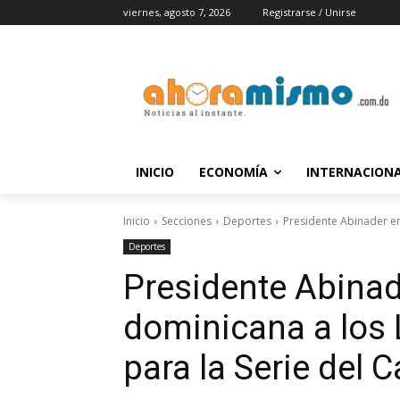
viernes, agosto 7, 2026
Registrarse / Unirse
INICIO
ECONOMÍA
INTERNACION
Inicio
Secciones
Deportes
Presidente Abinader en
Deportes
Presidente Abinad
dominicana a los 
para la Serie del 