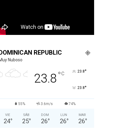
DOMINICAN REPUBLIC
Muy Nuboso
°
23.8
°
C
23.8
°
23.8
55%
3.6m/s
74%
VIE
SÁB
DOM
LUN
MAR
24
°
25
°
26
°
26
°
26
°