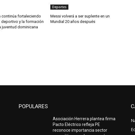
Deportes
 continúa fortaleciendo
Messi volverá a ser suplente en un
o deportivo y la formación
Mundial 20 años después
la juventud dominicana
POPULARES
C
Asociación Herrera plantea firma
N
Pacto Eléctrico refleja PE
E
reconoce importancia sector