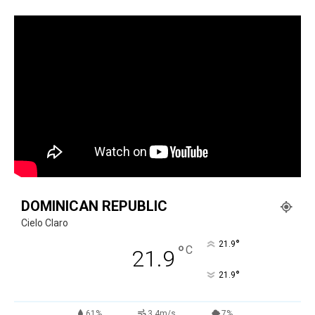
DOMINICAN REPUBLIC
Cielo Claro
°
21.9
°
C
21.9
°
21.9
61%
3.4m/s
7%