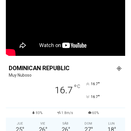
DOMINICAN REPUBLIC
Muy Nuboso
°
16.7
°
C
16.7
°
16.7
93%
1.8m/s
60%
JUE
VIE
SÁB
DOM
LUN
25
°
26
°
26
°
27
°
18
°