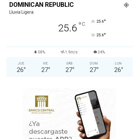
DOMINICAN REPUBLIC
Lluvia Ligera
°
25.6
°
C
25.6
°
25.6
58%
1.9m/s
24%
JUE
VIE
SÁB
DOM
LUN
26
°
27
°
27
°
27
°
26
°