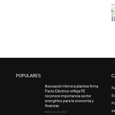
POPULARES
C
Asociación Herrera plantea firma
N
Pacto Eléctrico refleja PE
E
reconoce importancia sector
energético para la economía y
Po
finanzas
In
febrero 25, 2021