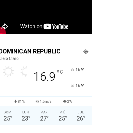
DOMINICAN REPUBLIC
Cielo Claro
°
16.9
°
C
16.9
°
16.9
81%
1.5m/s
2%
DOM
LUN
MAR
MIÉ
JUE
25
°
23
°
27
°
25
°
26
°