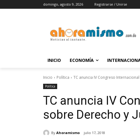
domingo, agosto 9, 2026
Registrarse / Unirse
INICIO
ECONOMÍA
INTERNACION
Inicio
Política
TC anuncia IV Congreso Internacional 
Política
TC anuncia IV Con
sobre Derecho y J
By
Ahoramismo
julio 17, 2018