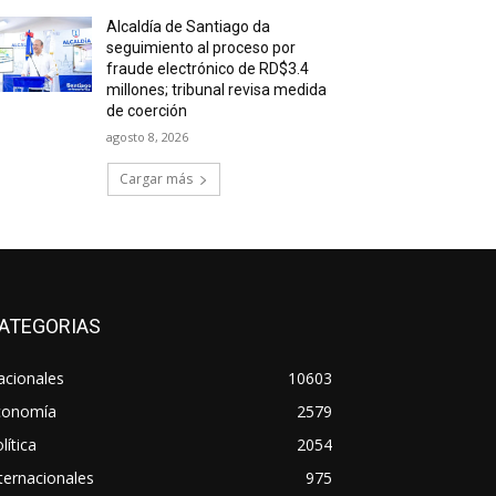
Alcaldía de Santiago da
seguimiento al proceso por
fraude electrónico de RD$3.4
millones; tribunal revisa medida
de coerción
agosto 8, 2026
Cargar más
ATEGORIAS
acionales
10603
conomía
2579
lítica
2054
ternacionales
975