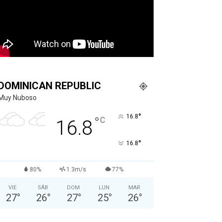
DOMINICAN REPUBLIC
Muy Nuboso
°
16.8
°
C
16.8
°
16.8
80%
1.3m/s
77%
VIE
SÁB
DOM
LUN
MAR
27
°
26
°
27
°
25
°
26
°