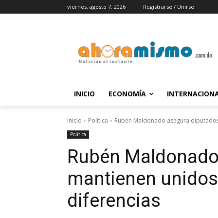
viernes, agosto 7, 2026
Registrarse / Unirse
INICIO
ECONOMÍA
INTERNACION
Inicio
Política
Rubén Maldonado asegura diputados 
Política
Rubén Maldonado 
mantienen unidos
diferencias