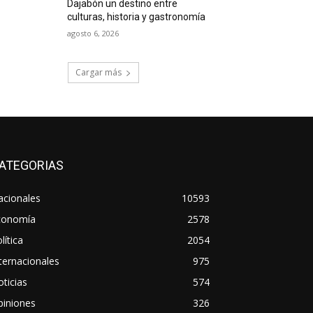
Dajabón un destino entre
culturas, historia y gastronomía
agosto 6, 2026
Cargar más
ATEGORIAS
acionales
10593
conomía
2578
lítica
2054
ternacionales
975
ticias
574
piniones
326