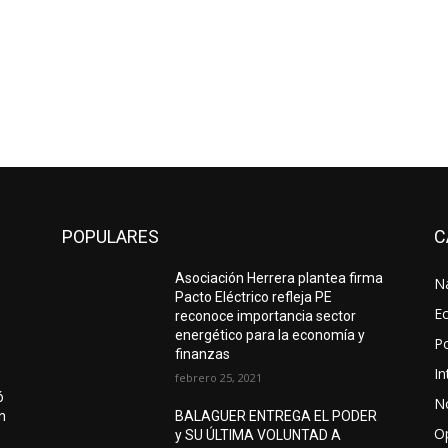
POPULARES
C
Asociación Herrera plantea firma
N
Pacto Eléctrico refleja PE
E
reconoce importancia sector
energético para la economía y
Po
finanzas
In
febrero 25, 2021
ó
No
ón
BALAGUER ENTREGA EL PODER
O
y SU ÚLTIMA VOLUNTAD A