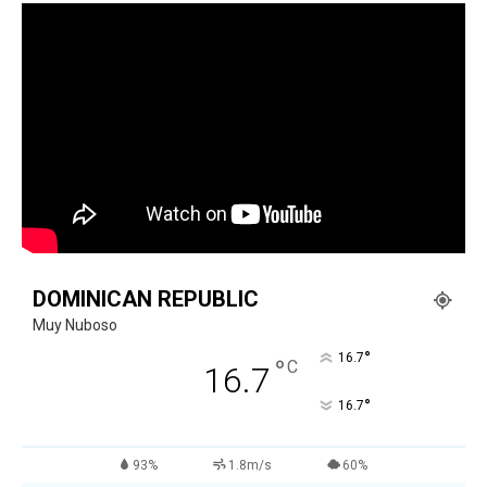
DOMINICAN REPUBLIC
Muy Nuboso
°
16.7
°
C
16.7
°
16.7
93%
1.8m/s
60%