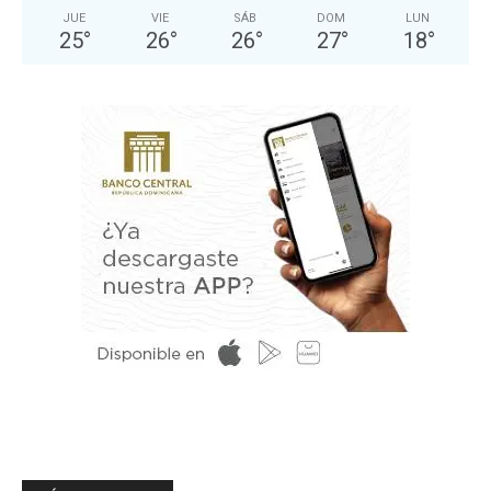
JUE
VIE
SÁB
DOM
LUN
25
°
26
°
26
°
27
°
18
°