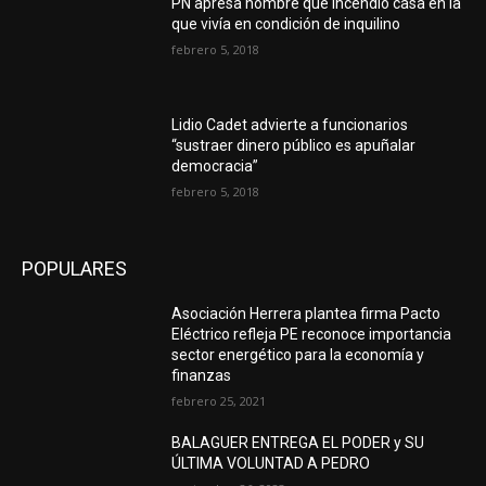
PN apresa hombre que incendió casa en la
que vivía en condición de inquilino
febrero 5, 2018
Lidio Cadet advierte a funcionarios
“sustraer dinero público es apuñalar
democracia”
febrero 5, 2018
POPULARES
Asociación Herrera plantea firma Pacto
Eléctrico refleja PE reconoce importancia
sector energético para la economía y
finanzas
febrero 25, 2021
BALAGUER ENTREGA EL PODER y SU
ÚLTIMA VOLUNTAD A PEDRO