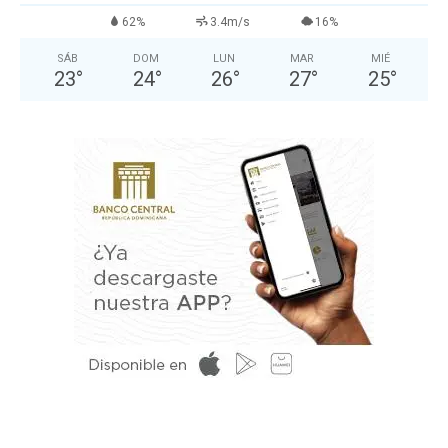
62%
3.4m/s
16%
SÁB
DOM
LUN
MAR
MIÉ
23
°
24
°
26
°
27
°
25
°