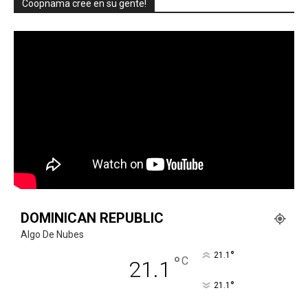
Coopnama cree en su gente!
DOMINICAN REPUBLIC
Algo De Nubes
°
21.1
°
C
21.1
°
21.1