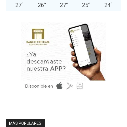
27
°
26
°
27
°
25
°
24
°
MÁS POPULARES