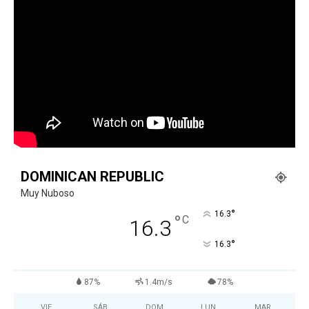
DOMINICAN REPUBLIC
Muy Nuboso
°
16.3
°
C
16.3
°
16.3
87%
1.4m/s
78%
VIE
SÁB
DOM
LUN
MAR