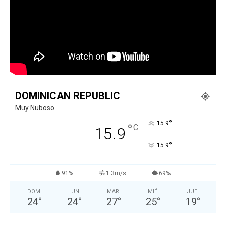
DOMINICAN REPUBLIC
Muy Nuboso
°
15.9
°
C
15.9
°
15.9
91%
1.3m/s
69%
DOM
LUN
MAR
MIÉ
JUE
24
°
24
°
27
°
25
°
19
°