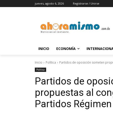
jueves, agosto 6, 2026
Registrarse / Unirse
INICIO
ECONOMÍA
INTERNACION
Inicio
Política
Partidos de oposición someten propu
Política
Partidos de opos
propuestas al con
Partidos Régimen 