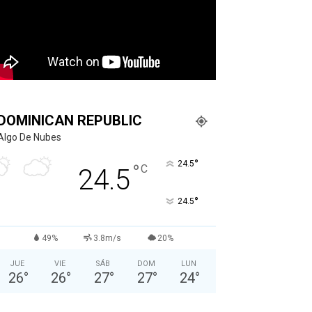
DOMINICAN REPUBLIC
Algo De Nubes
°
24.5
°
C
24.5
°
24.5
49%
3.8m/s
20%
JUE
VIE
SÁB
DOM
LUN
26
°
26
°
27
°
27
°
24
°