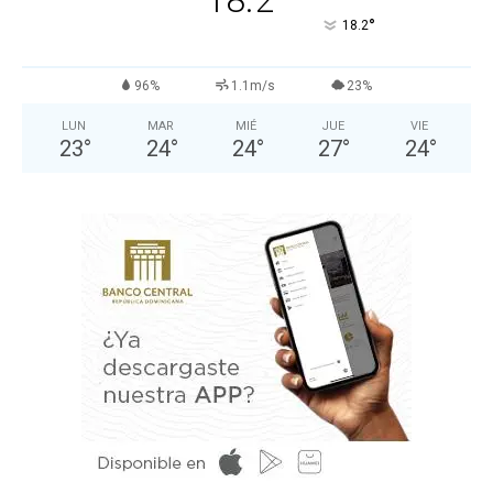
°
18.2
96%
1.1m/s
23%
LUN
MAR
MIÉ
JUE
VIE
23
°
24
°
24
°
27
°
24
°