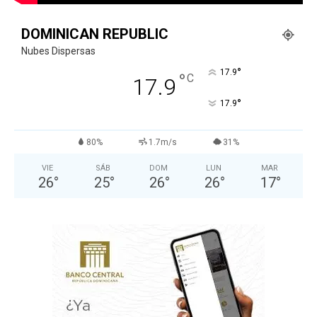
DOMINICAN REPUBLIC
Nubes Dispersas
°
17.9
°
C
17.9
°
17.9
80%
1.7m/s
31%
VIE
SÁB
DOM
LUN
MAR
26
°
25
°
26
°
26
°
17
°