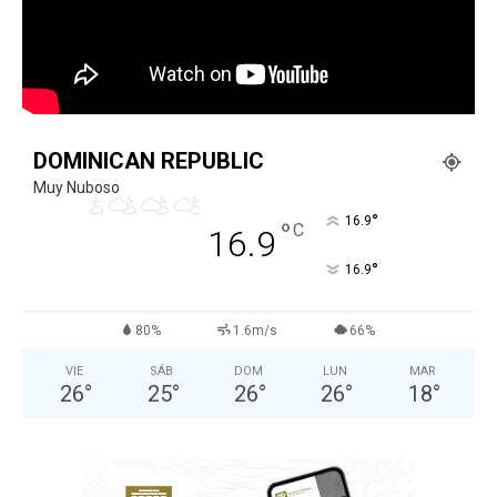
DOMINICAN REPUBLIC
Muy Nuboso
°
16.9
°
C
16.9
°
16.9
80%
1.6m/s
66%
VIE
SÁB
DOM
LUN
MAR
26
°
25
°
26
°
26
°
18
°