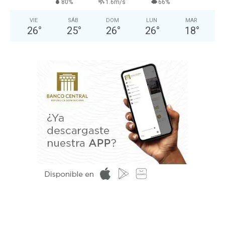
80%
1.6m/s
66%
VIE
SÁB
DOM
LUN
MAR
26
°
25
°
26
°
26
°
18
°