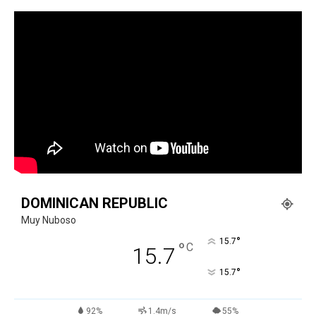
DOMINICAN REPUBLIC
Muy Nuboso
°
15.7
°
C
15.7
°
15.7
92%
1.4m/s
55%