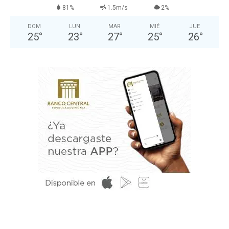
81%
1.5m/s
2%
DOM
LUN
MAR
MIÉ
JUE
25
°
23
°
27
°
25
°
26
°