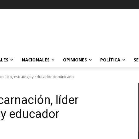
ALES
NACIONALES
OPINIONES
POLÍTICA
SE
 político, estratega y educador dominicano
arnación, líder
a y educador