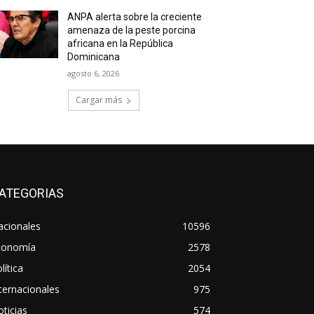
ANPA alerta sobre la creciente
amenaza de la peste porcina
africana en la República
Dominicana
agosto 6, 2026
Cargar más
ATEGORIAS
acionales
10596
conomía
2578
lítica
2054
ternacionales
975
ticias
574