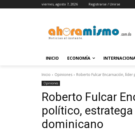
viernes, agosto 7, 2026
Registrarse / Unirse
INICIO
ECONOMÍA
INTERNACION
Inicio
Opiniones
Roberto Fulcar Encarnación, líder
Opiniones
Roberto Fulcar Enc
político, estrateg
dominicano