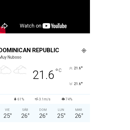
DOMINICAN REPUBLIC
Muy Nuboso
°
21.6
°
C
21.6
°
21.6
61%
3.1m/s
74%
VIE
SÁB
DOM
LUN
MAR
25
°
26
°
26
°
25
°
26
°