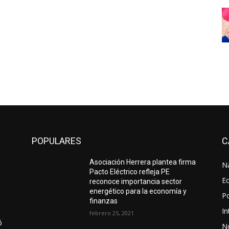
POPULARES
C
Asociación Herrera plantea firma
N
Pacto Eléctrico refleja PE
E
reconoce importancia sector
energético para la economía y
Po
finanzas
In
febrero 25, 2021
ó
No