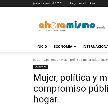
jueves, agosto 6, 2026
Registrarse / Unirse
INICIO
ECONOMÍA
INTERNACION
Inicio
Opiniones
Mujer, política y maternidad; Entr
Opiniones
Mujer, política y m
compromiso públic
hogar