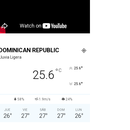
DOMINICAN REPUBLIC
Lluvia Ligera
°
25.6
°
C
25.6
°
25.6
58%
1.9m/s
24%
JUE
VIE
SÁB
DOM
LUN
26
°
27
°
27
°
27
°
26
°