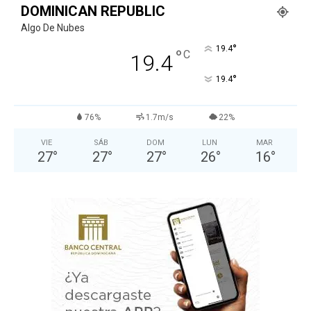
DOMINICAN REPUBLIC
Algo De Nubes
°
19.4
°
C
19.4
°
19.4
76%
1.7m/s
22%
VIE
SÁB
DOM
LUN
MAR
27
°
27
°
27
°
26
°
16
°