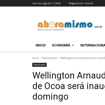
viernes, agosto 7, 2026
Registrarse / Unirse
INICIO
ECONOMÍA
INTERNACION
Inicio
Nacionales
Wellington Arnaud anuncia acue
Nacionales
Wellington Arnau
de Ocoa será inau
domingo