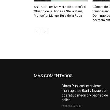
SNTP-SDE realiza visita de cortesía al
Cámara de Cu
Obispo de la Diócesis Stella Maris,
transparenci
Monseñor Manuel Ruiz de la Rosa
Domingo co
acercamien
MAS COMENTADOS
Obras Públicas interviene
municipio de Baní y Nizao con
operativo médico y bacheo de
calles
febrero 5, 2018