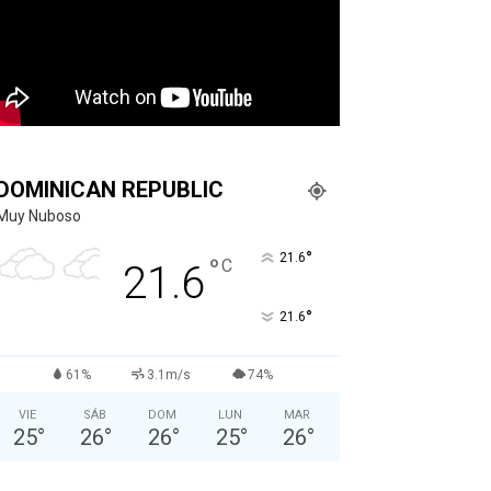
DOMINICAN REPUBLIC
Muy Nuboso
°
21.6
°
C
21.6
°
21.6
61%
3.1m/s
74%
VIE
SÁB
DOM
LUN
MAR
25
°
26
°
26
°
25
°
26
°