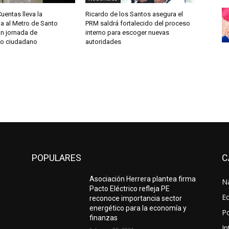
entas lleva la
Ricardo de los Santos asegura el
a al Metro de Santo
PRM saldrá fortalecido del proceso
n jornada de
interno para escoger nuevas
to ciudadano
autoridades
POPULARES
C
Asociación Herrera plantea firma
N
Pacto Eléctrico refleja PE
E
reconoce importancia sector
energético para la economía y
Po
finanzas
In