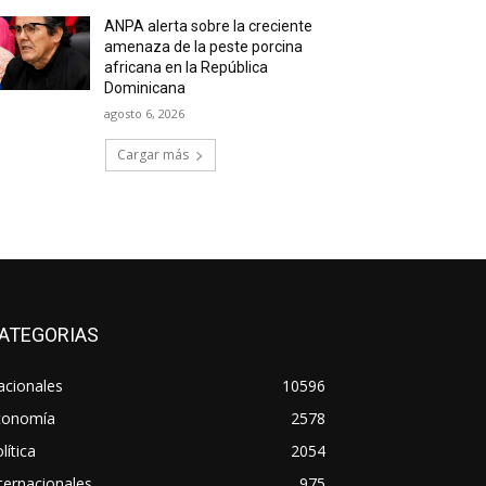
ANPA alerta sobre la creciente
amenaza de la peste porcina
africana en la República
Dominicana
agosto 6, 2026
Cargar más
ATEGORIAS
acionales
10596
conomía
2578
lítica
2054
ternacionales
975