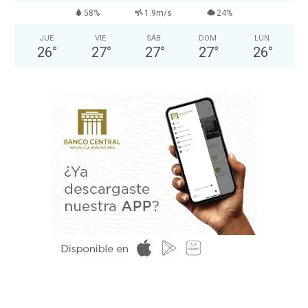
58%
1.9m/s
24%
JUE
VIE
SÁB
DOM
LUN
26
°
27
°
27
°
27
°
26
°