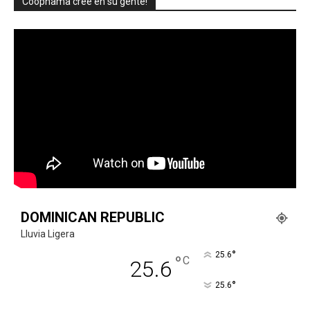
Coopnama cree en su gente!
DOMINICAN REPUBLIC
Lluvia Ligera
°
25.6
°
C
25.6
°
25.6